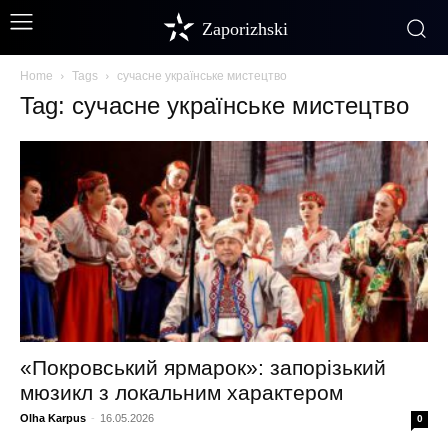
Zaporizhski
Home
Tags
сучасне українське мистецтво
Tag: сучасне українське мистецтво
«Покровський ярмарок»: запорізький
мюзикл з локальним характером
Olha Karpus
-
16.05.2026
0