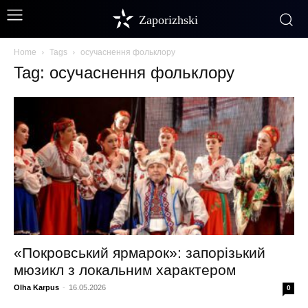
Zaporizhski
Home
Tags
осучаснення фольклору
Tag: осучаснення фольклору
«Покровський ярмарок»: запорізький
мюзикл з локальним характером
Olha Karpus
-
16.05.2026
0