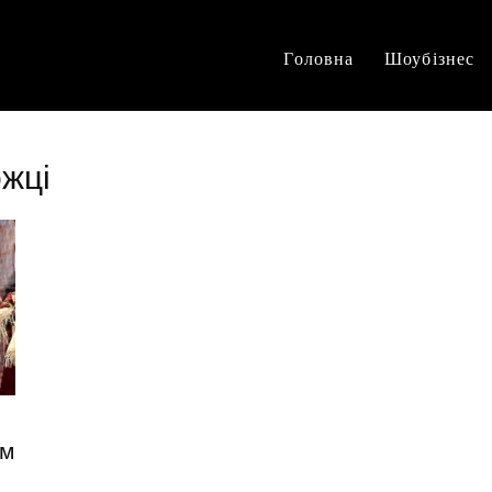
Головна
Шоубізнес
жці
им