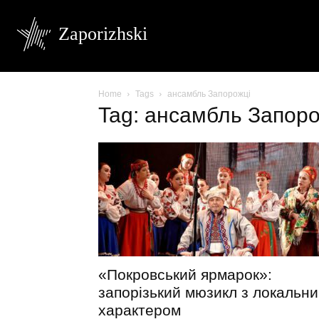
Zaporizhski
Home
Tags
ансамбль Запорожці
Tag: ансамбль Запоро
«Покровський ярмарок»:
запорізький мюзикл з локальн
характером