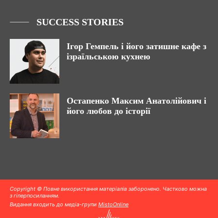
SUCCESS STORIES
Ігор Гемпель і його затишне кафе з
ізраїльською кухнею
Остапенко Максим Анатолійович і
його любов до історії
Copyright © Повне використання матеріалів заборонено. Частково можна
з гіперпосиланням.
Видання входить до медіа-групи
MistoOnline