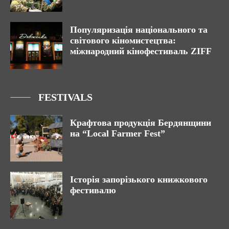
Популяризація національного та
світового кіномистецтва:
міжнародний кінофестиваль ZIFF
FESTIVALS
Крафтова продукція Бердянщини
на “Local Farmer Fest”
Історія запорізького книжкового
фестивалю