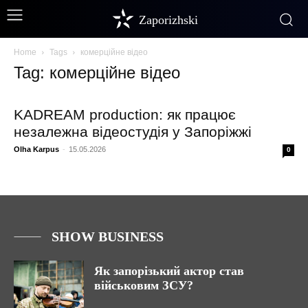
Zaporizhski
Home
Tags
комерційне відео
Tag: комерційне відео
KADREAM production: як працює
незалежна відеостудія у Запоріжжі
Olha Karpus
-
15.05.2026
0
SHOW BUSINESS
Як запорізький актор став
військовим ЗСУ?