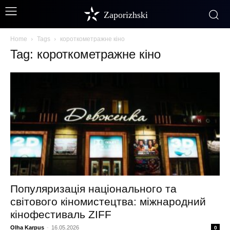
Zaporizhski
Home
Tags
короткометражне кіно
Tag: короткометражне кіно
Популяризація національного та
світового кіномистецтва: міжнародний
кінофестиваль ZIFF
Olha Karpus
-
16.05.2026
0