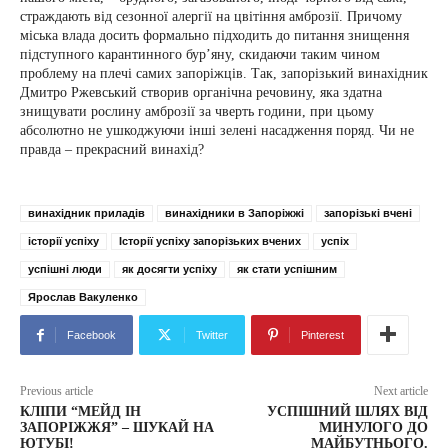
страждають від сезонної алергії на цвітіння амброзії. Причому
міська влада досить формально підходить до питання знищення
підступного карантинного бур’яну, скидаючи таким чином
проблему на плечі самих запоріжців. Так, запорізький винахідник
Дмитро Ржевський створив органічна речовину, яка здатна
знищувати рослину амброзії за чверть години, при цьому
абсолютно не ушкоджуючи інші зелені насадження поряд. Чи не
правда – прекрасний винахід?
винахідник приладів
винахідники в Запоріжжі
запорізькі вчені
історії успіху
Історії успіху запорізьких вчених
успіх
успішні люди
як досягти успіху
як стати успішним
Ярослав Вакуленко
Facebook
Twitter
Pinterest
Previous article
Next article
КЛІПИ “МЕЙД ІН
УСПІШНИЙ ШЛЯХ ВІД
ЗАПОРІЖЖЯ” – ШУКАЙ НА
МИНУЛОГО ДО
ЮТУБІ!
МАЙБУТНЬОГО.