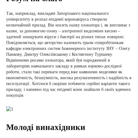
Так, наприклад, викладачі Запорізького національного
університету в розпал епідемії коронавіруса створили
незвичайний прилад. Він носить назву озонатора і, як випливає з
назви, за допомогою озону – алотропної видозміни кисню –
здатний знищувати віруси і бактерії на різних типах поверхні.
Повідомляється, що авторство належить трьом співробітникам
кафедри електронних систем Інженерного інституту ЗНУ – Олегу
Панкову, Дмитру Олексіївському і Костянтину Турішеву.
Відмінними рисами озонатора, який був народжений в
лабораторіях навчального закладу в рамках науково-дослідної
роботи, стали такі переваги перед вже наявними моделями як
економічність, безшумність, висока результативність і надійність в
експлуатації. Хотілося б скоріше побачити серійні варіанти такого
приладу, і напевно під час епідемії вони знайшли б своїх вдячних
покупців.
Молоді винахідники