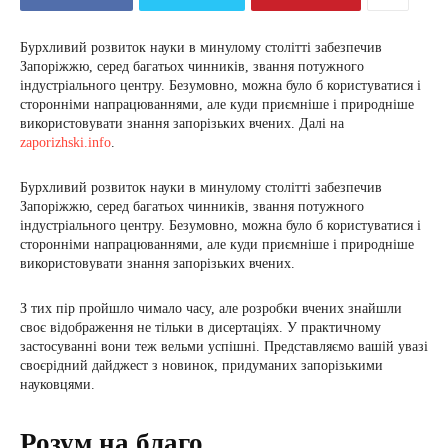
Бурхливий розвиток науки в минулому столітті забезпечив
Запоріжжю, серед багатьох чинників, звання потужного
індустріального центру. Безумовно, можна було б користуватися і
сторонніми напрацюваннями, але куди приємніше і природніше
використовувати знання запорізьких вчених. Далі на
zaporizhski.info
.
Бурхливий розвиток науки в минулому столітті забезпечив
Запоріжжю, серед багатьох чинників, звання потужного
індустріального центру. Безумовно, можна було б користуватися і
сторонніми напрацюваннями, але куди приємніше і природніше
використовувати знання запорізьких вчених.
З тих пір пройшло чимало часу, але розробки вчених знайшли
своє відображення не тільки в дисертаціях. У практичному
застосуванні вони теж вельми успішні. Представляємо вашій увазі
своєрідний дайджест з новинок, придуманих запорізькими
науковцями.
Розум на благо