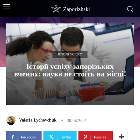
Zaporizhski
ІСТОРІЇ УСПІХУ
Історії успіху запорізьких
вчених: наука не стоїть на місці!
Valeria Lychovchuk
30.04.2021
Facebook
Twitter
Pinterest