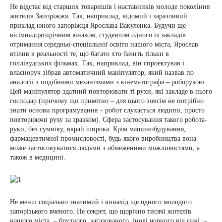
Не відстає від старших товаришів і наставників молоде покоління
жителів Запоріжжя. Так, наприклад, відомий і заразливий
приклад юного запоріжця Ярослава Вакуленка. Будучи ще
вісімнадцятирічним юнаком, студентом одного із закладів
отримання середньо-спеціальної освіти нашого міста, Ярослав
втілив в реальності те, що багато хто бачить тільки в
голлівудських фільмах. Так, наприклад, він спроектував і
власноруч зібрав автоматичний маніпулятор, який назвав по
аналогії з подібними механізмами з кінематографа – роборукою.
Цей маніпулятор здатний повторювати ті рухи, які закладе в нього
господар (причому що примітно – для цього зовсім не потрібно
знати основи програмування – робот слухається людини, просто
повторюючи руху за зразком). Сфера застосування такого робота-
руки, без сумніву, вкрай широка. Крім машинобудування,
фармацевтичної промисловості, будь-якого виробництва вона
може застосовуватися людьми з обмеженими можливостями, а
також в медицині.
Не менш соціально значимий і винахід ще одного молодого
запорізького вченого. Не секрет, що щорічно тисячі жителів
нашого міста, – брудного, загазованого, іноді чорного від сажі, –