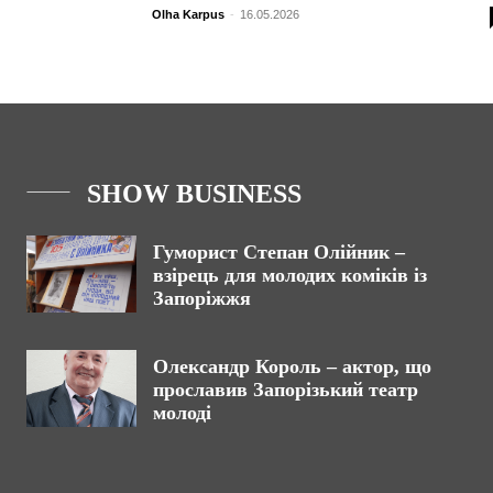
Olha Karpus
-
16.05.2026
SHOW BUSINESS
Гуморист Степан Олійник –
взірець для молодих коміків із
Запоріжжя
Олександр Король – актор, що
прославив Запорізький театр
молоді