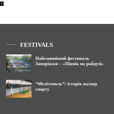
0
FESTIVALS
Найсмачніший фестиваль
Запоріжжя – «Пікнік на райдузі»
“Мелітополь”: історія палацу
спорту