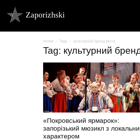
Zaporizhski
Home
Tags
культурний бренд міста
Tag: культурний бренд
«Покровський ярмарок»:
запорізький мюзикл з локальн
характером