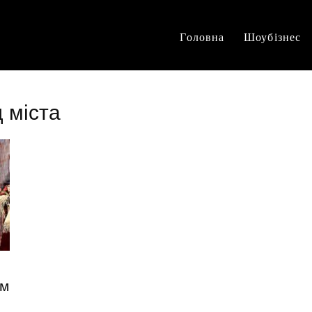
Головна
Шоубізнес
 міста
им