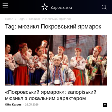
Zaporizhski
Home
Tags
мюзикл Покровський ярмарок
Tag: мюзикл Покровський ярмарок
«Покровський ярмарок»: запорізький
мюзикл з локальним характером
Olha Karpus
-
16.05.2026
0