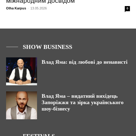
міжнародним досвідом
Olha Karpus
-
13.05.2026
0
SHOW BUSINESS
Влад Яма: від любові до ненависті
Влад Яма – видатний вихідець
Запоріжжя та зірка українського
шоу-бізнесу