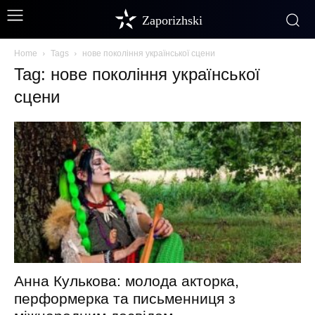
Zaporizhski
Home
Tags
нове покоління української сцени
Tag: нове покоління української
сцени
Анна Кулькова: молода акторка,
перформерка та письменниця з