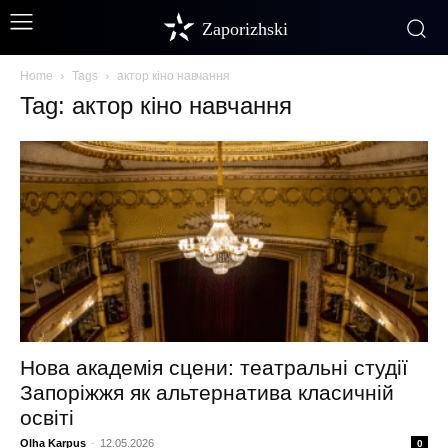
Zaporizhski
Home
Tags
актор кіно навчання
Tag: актор кіно навчання
Нова академія сцени: театральні студії
Запоріжжя як альтернатива класичній
освіті
Olha Karpus
-
12.05.2026
0