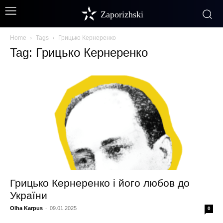
Zaporizhski
Home
Tags
Грицько Кернеренко
Tag: Грицько Кернеренко
Грицько Кернеренко і його любов до
України
Olha Karpus
-
09.01.2025
0