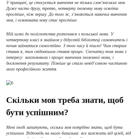
У принципі, це стосується вивчення не тільки слов’янських мов.
Дуже часто другу, третю, четверту іноземну мову освоїти
простіше, ніж першу. До того ж, з’являється навичка вивчення
мов, і освоювати нову стає простіше.
Мій шлях до поліглотства розпочався з польської мови. У
четвертому класі я знайшов у дідусевій бібліотеці самовчитель і
почав займатися самостійно. З того часу й пішло! Чим старше
ставав я, тим свідомішим ставав процес. Спочатку вчив мови з
інтересу: захоплювали і процес вивчення іноземної мови, і
досягнення результату. Пізніше це стало невід’ємною частиною
мого професійного життя.
Скільки мов треба знати, щоб
бути успішним?
Мені іноді запитують, скільки мов потрібно знати, щоб бути
успішним. Відповідь на нього банальна: все залежить від цілей, від