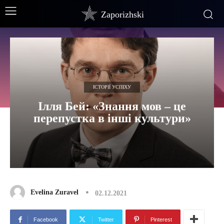
Zaporizhski
ІСТОРІЇ УСПІХУ
Ілля Бей: «Знання мов – це
перепустка в інші культури»
Evelina Zuravel
02.12.2021
Facebook
Twitter
Pinterest