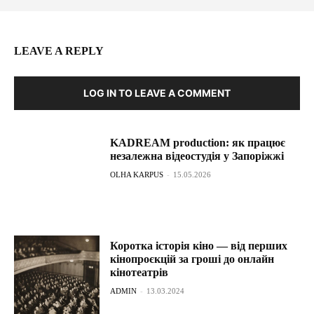
LEAVE A REPLY
LOG IN TO LEAVE A COMMENT
KADREAM production: як працює
незалежна відеостудія у Запоріжжі
OLHA KARPUS
-
15.05.2026
Коротка історія кіно — від перших
кінопроєкцій за гроші до онлайн
кінотеатрів
ADMIN
-
13.03.2024