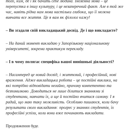
того, ким, де і як бачить себе людина. Іноземна мова – це
перепустка в іншу культуру, і це незаперечний факт. Але в той же
час, навіть рідна нам мова настільки глибока, що її можна
вивчати все життя. Це я вам як філолог кажу!
– Ви згадали свій викладацький досвід. Де і що викладаєте?
– На даний момент викладаю у Запорізькому національному
університеті, зокрема практикум перекладу.
– І в чому полягає специфіка вашої нинішньої діяльності?
– Насамперед це новий досвід, і життєвий, і професійний, нові
враження. Адже викладацька робота – це постійні виклики, на
які потрібно відповідати негайно, причому компетентно та
безпомилково. Доводиться не лише ділитися знаннями зі
студентами, навчати їх, а ще й постійно вчитися самому. І я
радий, що маю таку можливість. Особливо пишаюся, коли бачу
результати свого викладання: прогрес у знаннях студентів, їх
професійні успіхи, коли вони вже починають викладати.
Продовження буде.