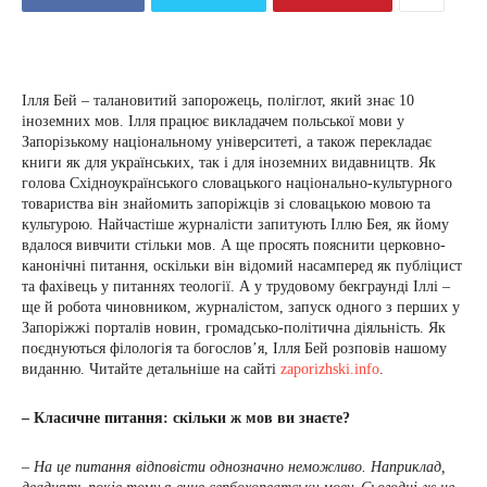
Ілля Бей – талановитий запорожець, поліглот, який знає 10
іноземних мов. Ілля працює викладачем польської мови у
Запорізькому національному університеті, а також перекладає
книги як для українських, так і для іноземних видавництв. Як
голова Східноукраїнського словацького національно-культурного
товариства він знайомить запоріжців зі словацькою мовою та
культурою. Найчастіше журналісти запитують Іллю Бея, як йому
вдалося вивчити стільки мов. А ще просять пояснити церковно-
канонічні питання, оскільки він відомий насамперед як публіцист
та фахівець у питаннях теології. А у трудовому бекграунді Іллі –
ще й робота чиновником, журналістом, запуск одного з перших у
Запоріжжі порталів новин, громадсько-політична діяльність. Як
поєднуються філологія та богослов’я, Ілля Бей розповів нашому
виданню. Читайте детальніше на сайті
zaporizhski.info
.
– Класичне питання: скільки ж мов ви знаєте?
–
На це питання відповісти однозначно неможливо. Наприклад,