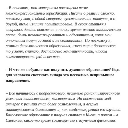
– В основном, мои материалы посвящены теме
межконфессиональных юрисдикций. Писать о религии сложно,
поскольку это, с одной стороны, чувствительная материя, а с
другой, тема излишне политизирована. В своих статьях я
стараюсь давать пояснения с точки зрения именно канонического
права, быть незаангажированным и объективным, хотя мои
оппоненты могут со мной и не соглашаться. Но поскольку я,
помимо филологического образования, имею еще и богословское,
то у меня, считаю, достаточно компетентности, чтобы
комментировать ряд аспектов.
– И что же побудило вас получить духовное образование? Ведь
для человека светского склада это несколько непривычное
направление.
– Все начиналось с подросткового, несколько романтизированного
увлечения таинственным, мистическим. Но постепенно мой
интерес к религии стал более осмысленным, я всерьез
заинтересовался богословием и, как следствие, решил его изучать.
Богословское образование я получал сначала в Киеве, а потом – в
Словакии, какое-то время совмещал его с изучением филологии.