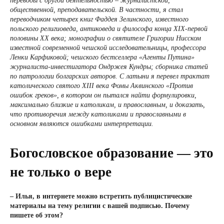
переводы с другой деятельностью – журналистской,
общественной, преподавательской. В частности, я стал
переводчиком четырех книг Фаддея Зелинского, известного
польского религиоведа, антиковеда и философа конца XIX-первой
половины XX века; монографии о святителе Григории Нисском
известной современной чешской исследовательницы, профессора
Ленки Карфиковой; чешского бестселлера «Агенты Путина»
журналиста-инвестигатора Ондржея Кундры; сборника статей
по патрологии болгарских авторов. С латыни я перевел трактат
католического святого XIII века Фомы Аквинского «Против
ошибок греков», в котором он пытался найти формулировки,
максимально близкие и католикам, и православным, и доказать,
что противоречия между католиками и православными в
основном являются ошибками интерпретации.
Богословское образование — это
не только о вере
– Илья, в интернете можно встретить публицистические
материалы на тему религии с вашей подписью. Почему
пишете об этом?