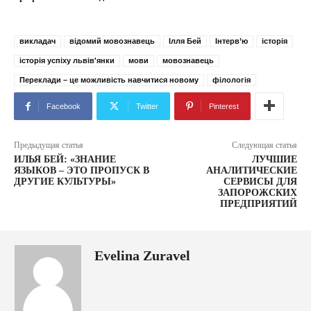
викладач
відомий мовознавець
Ілля Бей
Інтерв’ю
історія
історія успіху львів'янки
мови
мовознавець
Переклади – це можливість навчитися новому
філологія
Facebook
Twitter
Pinterest
Предыдущая статья
Следующая статья
ИЛЬЯ БЕЙ: «ЗНАНИЕ
ЛУЧШИЕ
ЯЗЫКОВ – ЭТО ПРОПУСК В
АНАЛИТИЧЕСКИЕ
ДРУГИЕ КУЛЬТУРЫ»
СЕРВИСЫ ДЛЯ
ЗАПОРОЖСКИХ
ПРЕДПРИЯТИЙ
Evelina Zuravel