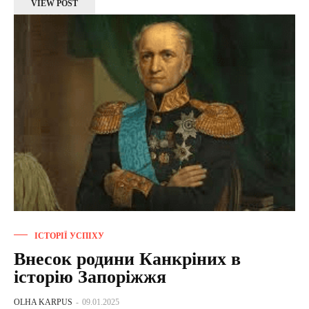
VIEW POST
ІСТОРІЇ УСПІХУ
Внесок родини Канкріних в
історію Запоріжжя
OLHA KARPUS
-
09.01.2025