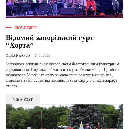
ШОУ-БІЗНЕС
Відомий запорізький гурт
“Хорта”
OLHA KARPUS
-
21.01.2025
Запоріжжя завжди вирізнялося своїм багатогранним культурним
середовищем, і музика займає в ньому особливе місце. Це місто
подарувало Україні та світу чимало талановитих музикантів,
співаків і виконавців, які залишили свій слід у різних жанрах і
стилях....
VIEW POST