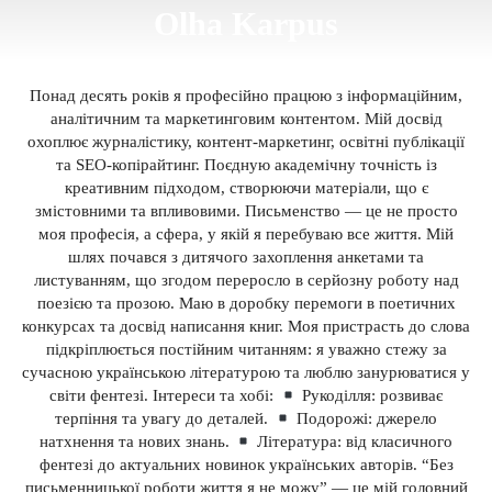
Olha Karpus
Понад десять років я професійно працюю з інформаційним,
аналітичним та маркетинговим контентом. Мій досвід
охоплює журналістику, контент-маркетинг, освітні публікації
та SEO-копірайтинг. Поєдную академічну точність із
креативним підходом, створюючи матеріали, що є
змістовними та впливовими. Письменство — це не просто
моя професія, а сфера, у якій я перебуваю все життя. Мій
шлях почався з дитячого захоплення анкетами та
листуванням, що згодом переросло в серйозну роботу над
поезією та прозою. Маю в доробку перемоги в поетичних
конкурсах та досвід написання книг. Моя пристрасть до слова
підкріплюється постійним читанням: я уважно стежу за
сучасною українською літературою та люблю занурюватися у
світи фентезі. Інтереси та хобі:
Рукоділля: розвиває
терпіння та увагу до деталей.
Подорожі: джерело
натхнення та нових знань.
Література: від класичного
фентезі до актуальних новинок українських авторів. “Без
письменницької роботи життя я не можу” — це мій головний