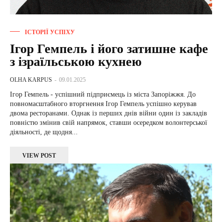
ІСТОРІЇ УСПІХУ
Ігор Гемпель і його затишне кафе
з ізраїльською кухнею
OLHA KARPUS
-
09.01.2025
Ігор Гемпель - успішний підприємець із міста Запоріжжя. До
повномасштабного вторгнення Ігор Гемпель успішно керував
двома ресторанами. Однак із перших днів війни один із закладів
повністю змінив свій напрямок, ставши осередком волонтерської
діяльності, де щодня...
VIEW POST