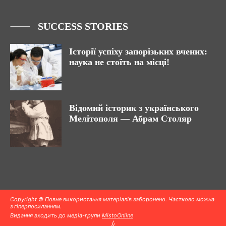
SUCCESS STORIES
Історії успіху запорізьких вчених:
наука не стоїть на місці!
Відомий історик з українського
Мелітополя — Абрам Столяр
Copyright © Повне використання матеріалів заборонено. Частково можна
з гіперпосиланням.
Видання входить до медіа-групи
MistoOnline