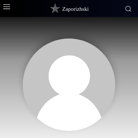
Zaporizhski