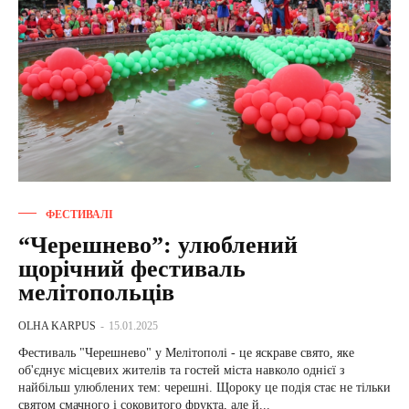
ФЕСТИВАЛІ
“Черешнево”: улюблений
щорічний фестиваль
мелітопольців
OLHA KARPUS
-
15.01.2025
Фестиваль "Черешнево" у Мелітополі - це яскраве свято, яке
об'єднує місцевих жителів та гостей міста навколо однієї з
найбільш улюблених тем: черешні. Щороку це подія стає не тільки
святом смачного і соковитого фрукта, але й...