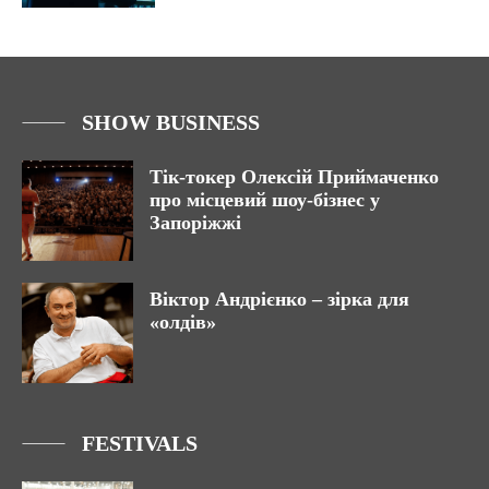
SHOW BUSINESS
Тік-токер Олексій Приймаченко
про місцевий шоу-бізнес у
Запоріжжі
Віктор Андрієнко – зірка для
«олдів»
FESTIVALS