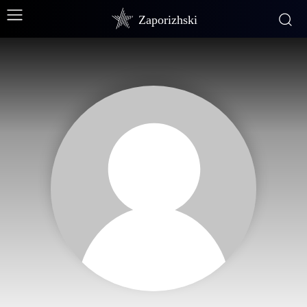
Zaporizhski