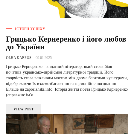
ІСТОРІЇ УСПІХУ
Грицько Кернеренко і його любов
до України
OLHA KARPUS
-
09.01.2025
Грицько Кернеренко - видатний літератор, який стояв біля
початків українсько-єврейської літературної традиції. Його
творчість стала важливим мостом між двома багатими культурами,
відображаючи їх взаємозбагачення та гармонійне поєднання.
Більше на zaporizhski.info. Історія життя поета Грицько Кернеренко
(справжнє ім'я...
VIEW POST