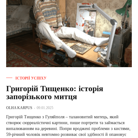
ІСТОРІЇ УСПІХУ
Григорій Тищенко: історія
запорізького митця
OLHA KARPUS
-
09.01.2025
Григорій Тищенко з Гуляйполя – талановитий митець, який
створює сюрреалістичні картини, пише портрети та займається
випалюванням на деревині. Попри вроджені проблеми з кистями,
59-річний чоловік невтомно розвиває свої здібності й опановує