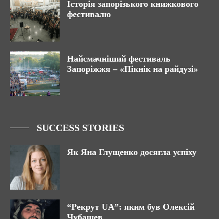
Історія запорізького книжкового
фестивалю
Найсмачніший фестиваль
Запоріжжя – «Пікнік на райдузі»
SUCCESS STORIES
Як Яна Глущенко досягла успіху
“Рекрут UA”: яким був Олексій
Чубашев