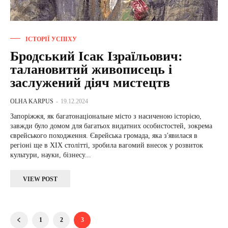
ІСТОРІЇ УСПІХУ
Бродський Ісак Ізраїльович:
талановитий живописець і
заслужений діяч мистецтв
OLHA KARPUS
-
19.12.2024
Запоріжжя, як багатонаціональне місто з насиченою історією,
завжди було домом для багатьох видатних особистостей, зокрема
єврейського походження. Єврейська громада, яка з'явилася в
регіоні ще в ХІХ столітті, зробила вагомий внесок у розвиток
культури, науки, бізнесу...
VIEW POST
1
2
3