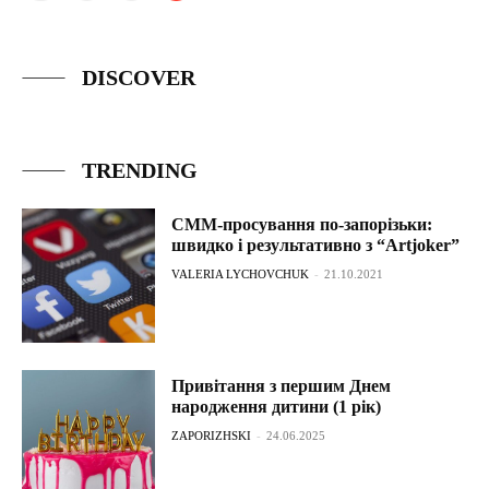
DISCOVER
TRENDING
СММ-просування по-запорізьки:
швидко і результативно з “Artjoker”
VALERIA LYCHOVCHUK
-
21.10.2021
Привітання з першим Днем
народження дитини (1 рік)
ZAPORIZHSKI
-
24.06.2025