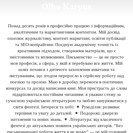
Olha Karpus
Понад десять років я професійно працюю з інформаційним,
аналітичним та маркетинговим контентом. Мій досвід
охоплює журналістику, контент-маркетинг, освітні публікації
та SEO-копірайтинг. Поєдную академічну точність із
креативним підходом, створюючи матеріали, що є
змістовними та впливовими. Письменство — це не просто
моя професія, а сфера, у якій я перебуваю все життя. Мій
шлях почався з дитячого захоплення анкетами та
листуванням, що згодом переросло в серйозну роботу над
поезією та прозою. Маю в доробку перемоги в поетичних
конкурсах та досвід написання книг. Моя пристрасть до слова
підкріплюється постійним читанням: я уважно стежу за
сучасною українською літературою та люблю занурюватися у
світи фентезі. Інтереси та хобі:
Рукоділля: розвиває
терпіння та увагу до деталей.
Подорожі: джерело
натхнення та нових знань.
Література: від класичного
фентезі до актуальних новинок українських авторів. “Без
письменницької роботи життя я не можу” — це мій головний