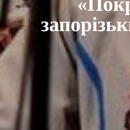
«Пок
запорізь