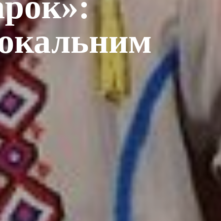
рок»:
локальним