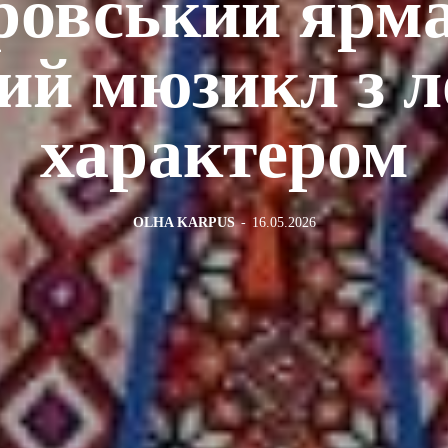
ровський ярма
кий мюзикл з 
характером
OLHA KARPUS
-
16.05.2026